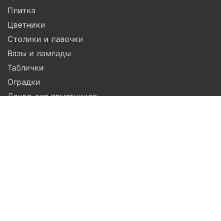
Плитка
Цветники
Столики и лавочки
Вазы и лампады
Таблички
Оградки
Декор для памятников
Гравировка
Компания
Помощь
Доставка
Установка
Гарантия
Услуги
Акции