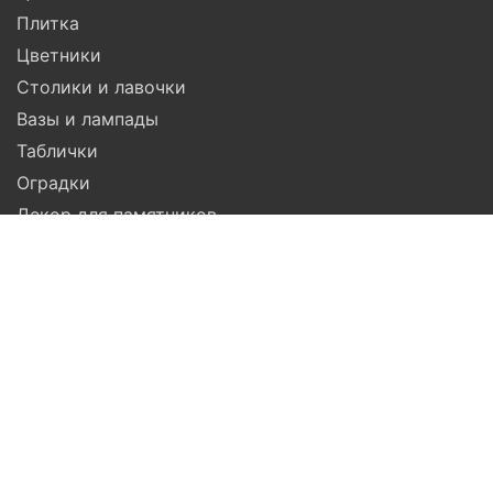
Плитка
Цветники
Столики и лавочки
Вазы и лампады
Таблички
Оградки
Декор для памятников
Гравировка
Компания
Помощь
Доставка
Установка
Гарантия
Услуги
Акции