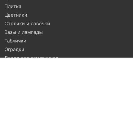
Плитка
Цветники
Столики и лавочки
Вазы и лампады
Таблички
Оградки
Декор для памятников
Гравировка
Компания
Помощь
Доставка
Установка
Гарантия
Услуги
Акции