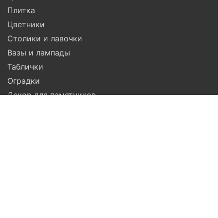
Плитка
Цветники
Столики и лавочки
Вазы и лампады
Таблички
Оградки
Декор для памятников
Гравировка
Компания
Помощь
Доставка
Установка
Гарантия
Услуги
Акции