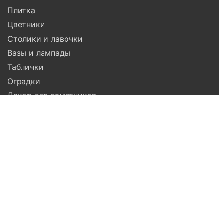
Плитка
Цветники
Столики и лавочки
Вазы и лампады
Таблички
Оградки
Декор для памятников
Гравировка
Компания
Помощь
Доставка
Установка
Гарантия
Услуги
Акции