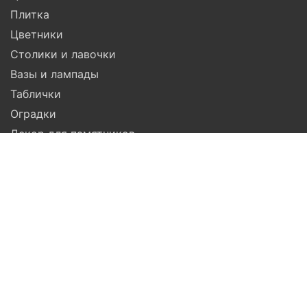
Плитка
Цветники
Столики и лавочки
Вазы и лампады
Таблички
Оградки
Декор для памятников
Гравировка
Компания
Помощь
Доставка
Установка
Гарантия
Услуги
Акции