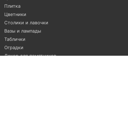
Плитка
Цветники
Столики и лавочки
Вазы и лампады
Таблички
Оградки
Декор для памятников
Гравировка
Компания
Помощь
Доставка
Установка
Гарантия
Услуги
Акции