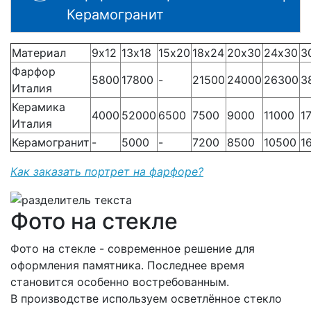
Керамогранит
Материал
9х12
13х18
15х20
18х24
20х30
24х30
3
Фарфор
5800
17800
-
21500
24000
26300
3
Италия
Керамика
4000
52000
6500
7500
9000
11000
1
Италия
Керамогранит
-
5000
-
7200
8500
10500
1
Как заказать портрет на фарфоре?
Фото на стекле
Фото на стекле - современное решение для
оформления памятника. Последнее время
становится особенно востребованным.
В производстве используем осветлённое стекло