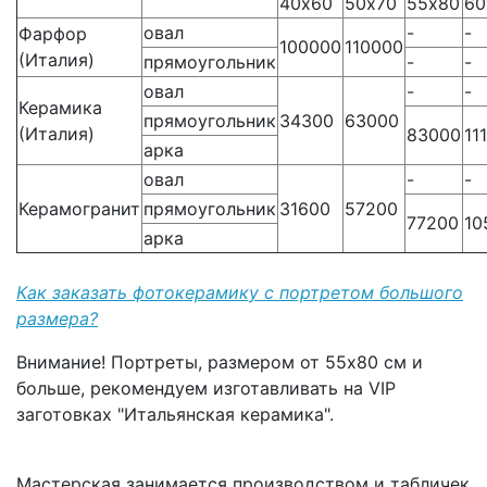
40х60
50х70
55х80
60
овал
-
-
Фарфор
100000
110000
(Италия)
прямоугольник
-
-
овал
-
-
Керамика
прямоугольник
34300
63000
(Италия)
83000
11
арка
овал
-
-
Керамогранит
прямоугольник
31600
57200
77200
10
арка
Как заказать фотокерамику с портретом большого
размера?
Внимание! Портреты, размером от 55х80 см и
больше, рекомендуем изготавливать на VIP
заготовках "Итальянская керамика".
Мастерская занимается производством и табличек