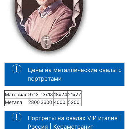
Цены на металлические овалы с
портретами
Материал
9х12
13х18
18х24
21х27
Металл
2800
3600
4000
5200
Портреты на овалах VIP италия |
Россия | Керамогранит