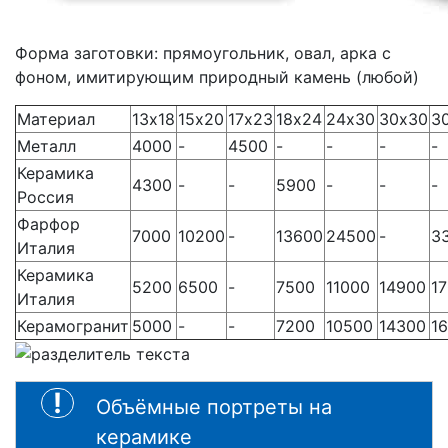
Форма заготовки: прямоугольник, овал, арка с
фоном, имитирующим природный камень (любой)
Материал
13х18
15х20
17х23
18х24
24х30
30х30
3
Металл
4000
-
4500
-
-
-
-
Керамика
4300
-
-
5900
-
-
-
Россия
Фарфор
7000
10200
-
13600
24500
-
3
Италия
Керамика
5200
6500
-
7500
11000
14900
1
Италия
Керамогранит
5000
-
-
7200
10500
14300
1
Объёмные портреты на
керамике