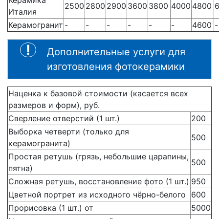
2500
2800
2900
3600
3800
4000
4800
Италия
Керамогранит
-
-
-
-
-
-
4600
-
Дополнительные услуги для
изготовления фотокерамики
Наценка к базовой стоимости (касается всех
размеров и форм), руб.
Сверление отверстий (1 шт.)
200
Выборка четверти (только для
500
керамогранита)
Простая ретушь (грязь, небольшие царапины,
500
пятна)
Сложная ретушь, восстановление фото (1 шт.)
950
Цветной портрет из исходного чёрно-белого
600
Прорисовка (1 шт.) от
5000