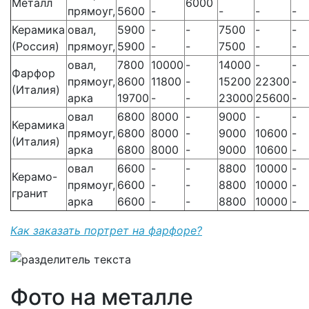
Металл
6000
прямоуг,
5600
-
-
-
-
Керамика
овал,
5900
-
-
7500
-
-
(Россия)
прямоуг,
5900
-
-
7500
-
-
овал,
7800
10000
-
14000
-
-
Фарфор
прямоуг,
8600
11800
-
15200
22300
-
(Италия)
арка
19700
-
-
23000
25600
-
овал
6800
8000
-
9000
-
-
Керамика
прямоуг,
6800
8000
-
9000
10600
-
(Италия)
арка
6800
8000
-
9000
10600
-
овал
6600
-
-
8800
10000
-
Керамо-
прямоуг,
6600
-
-
8800
10000
-
гранит
арка
6600
-
-
8800
10000
-
Как заказать портрет на фарфоре?
Фото на металле