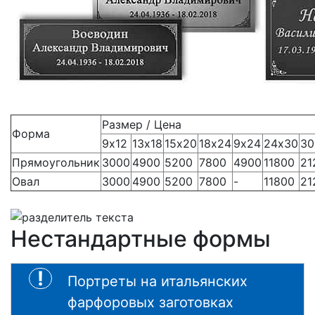
Размер / Цена
Форма
9х12
13х18
15х20
18х24
9х24
24х30
30
Прямоугольник
3000
4900
5200
7800
4900
11800
21
Овал
3000
4900
5200
7800
-
11800
21
Нестандартные формы
Портреты на итальянских
фарфоровых заготовках