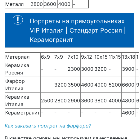
Металл
2800
3600
4000
-
Портреты на прямоугольниках
VIP Италия | Стандарт Россия |
Керамогранит
Материал
6х9
7х9
7х10
9х12
10х15
11х15
13х18
Керамика
-
-
2300
3000
3200
-
3900
-
Россия
Фарфор
-
3200
3500
4600
4900
5200
6600
Италия
Керамика
2500
2800
2900
3600
3800
4000
4800
Италия
Керамогранит
-
-
-
-
-
-
4600
-
Как заказать портрет на фарфоре?
В качестве основы мы используем качественные