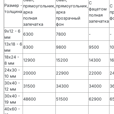
С
Размер -
прямоугольник,
прямоугольник,
С
фацетом
толщина
арка
арка
п
полная
полная
прозрачный
ф
запечатка
запечатка
фон
9х12 - 6
6300
7800
-
-
мм
13х18 - 6
8300
9800
9500
1
мм
18х24 -
12900
15200
14300
1
8 мм
24х30 -
20000
22900
22000
2
10 мм
30х40 -
31500
34300
34000
3
12 мм
30х40 -
48600
51500
62900
6
19 мм
40х60 -