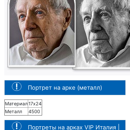
Портрет на арке (металл)
Материал
17х24
Металл
4500
Портреты на арках VIP Италия |